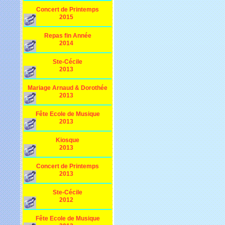
Concert de Printemps
2015
Repas fin Année
2014
Ste-Cécile
2013
Mariage Arnaud & Dorothée
2013
Fête Ecole de Musique
2013
Kiosque
2013
Concert de Printemps
2013
Ste-Cécile
2012
Fête Ecole de Musique