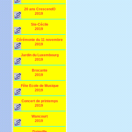
20 ans CrescendO
2019
Ste-Cécile
2019
Cérémonie du 11 novembre
2019
Jardin du Luxembourg
2019
Brocante
2019
Fête Ecole de Musique
2019
Concert de printemps
2019
Wancourt
2019
Dainville