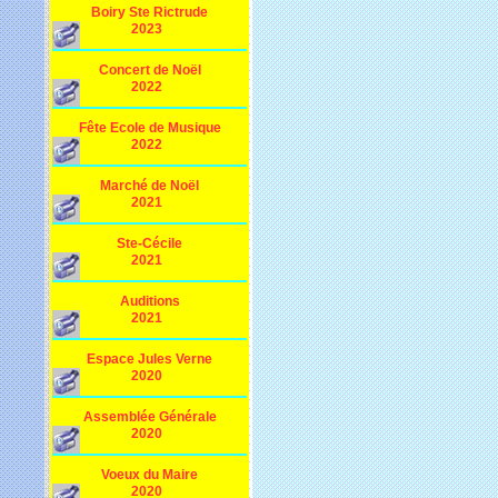
Boiry Ste Rictrude
2023
Concert de Noël
2022
Fête Ecole de Musique
2022
Marché de Noël
2021
Ste-Cécile
2021
Auditions
2021
Espace Jules Verne
2020
Assemblée Générale
2020
Voeux du Maire
2020