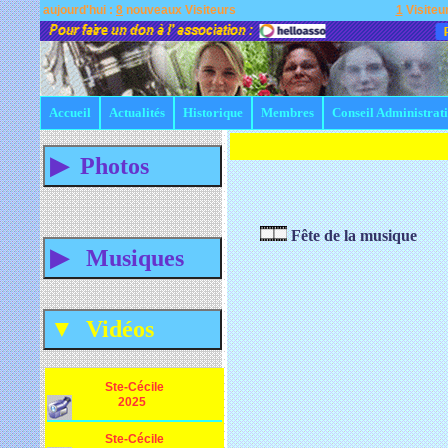
aujourd'hui :
8
nouveaux Visiteurs
1
Visiteur
Accueil
Actualités
Historique
Membres
Conseil Administrat
Fête de la musique
Ste-Cécile
2025
Ste-Cécile