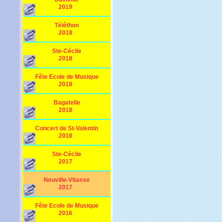
2019
Téléthon
2018
Ste-Cécile
2018
Fête Ecole de Musique
2018
Bagatelle
2018
Concert de St-Valentin
2018
Ste-Cécile
2017
Neuville-Vitasse
2017
Fête Ecole de Musique
2016