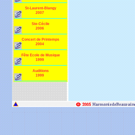
St-Laurent-Blangy
2007
Ste-Cécile
2006
Concert de Printemps
2004
Fête Ecole de Musique
1999
Auditions
1999