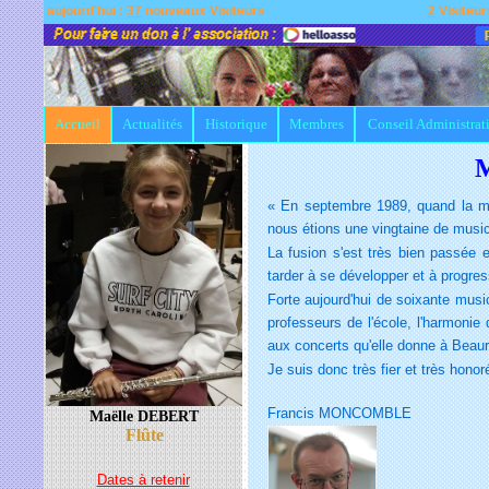
aujourd'hui :
37
nouveaux Visiteurs
2
Visiteur
Accueil
Actualités
Historique
Membres
Conseil Administrat
M
« En septembre 1989, quand la mun
nous étions une vingtaine de musici
La fusion s'est très bien passée e
tarder à se développer et à progres
Forte aujourd'hui de soixante mus
professeurs de l'école, l'harmonie
aux concerts qu'elle donne à Beaura
Je suis donc très fier et très hono
Francis MONCOMBLE
Maëlle DEBERT
Flûte
Dates à retenir