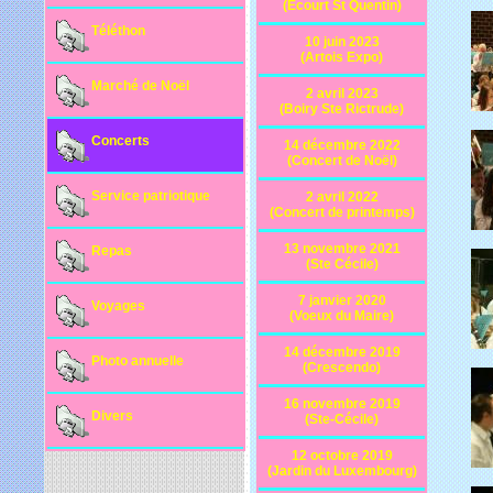
(Ecourt St Quentin)
Téléthon
10 juin 2023
(Artois Expo)
Marché de Noël
2 avril 2023
(Boiry Ste Rictrude)
Concerts
14 décembre 2022
(Concert de Noël)
Service patriotique
2 avril 2022
(Concert de printemps)
13 novembre 2021
Repas
(Ste Cécile)
7 janvier 2020
Voyages
(Voeux du Maire)
14 décembre 2019
Photo annuelle
(Crescendo)
16 novembre 2019
Divers
(Ste-Cécile)
12 octobre 2019
(Jardin du Luxembourg)