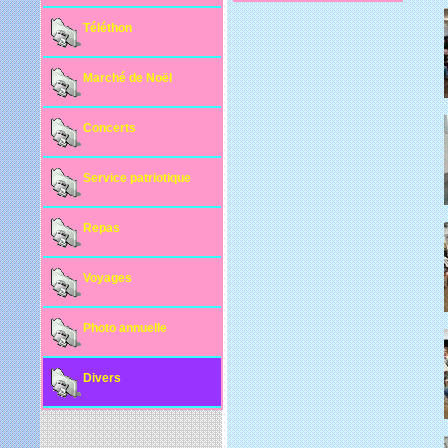
Téléthon
Marché de Noël
Concerts
Service patriotique
Repas
Voyages
Photo annuelle
Divers