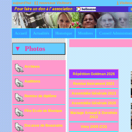
aujourd'hui :
83
nouveaux Visiteurs
1
Visiteur
Accueil
Actualités
Historique
Membres
Conseil Administrat
Archives
Répétition Goldman 2026
Auditions
Remise Instrument 2023
Assemblée Générale 2023
Remise de diplôme
Assemblée Générale 2020
Fête Ecole de Musique
Mariage Arnaud & Dorothée
2013
Ducasse de Beaurains
Vimy 2005 (CD)