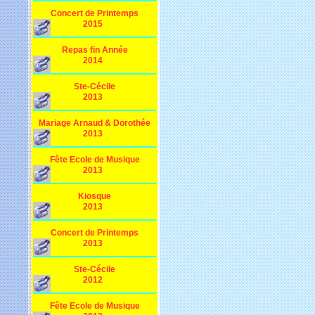
Concert de Printemps
2015
Repas fin Année
2014
Ste-Cécile
2013
Mariage Arnaud & Dorothée
2013
Fête Ecole de Musique
2013
Kiosque
2013
Concert de Printemps
2013
Ste-Cécile
2012
Fête Ecole de Musique