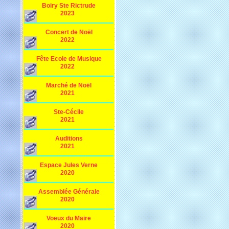
Boiry Ste Rictrude
2023
Concert de Noël
2022
Fête Ecole de Musique
2022
Marché de Noël
2021
Ste-Cécile
2021
Auditions
2021
Espace Jules Verne
2020
Assemblée Générale
2020
Voeux du Maire
2020