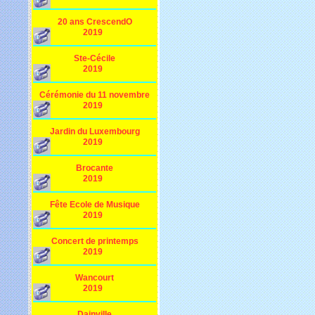
20 ans CrescendO
2019
Ste-Cécile
2019
Cérémonie du 11 novembre
2019
Jardin du Luxembourg
2019
Brocante
2019
Fête Ecole de Musique
2019
Concert de printemps
2019
Wancourt
2019
Dainville