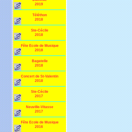
2019
Téléthon
2018
Ste-Cécile
2018
Fête Ecole de Musique
2018
Bagatelle
2018
Concert de St-Valentin
2018
Ste-Cécile
2017
Neuville-Vitasse
2017
Fête Ecole de Musique
2016