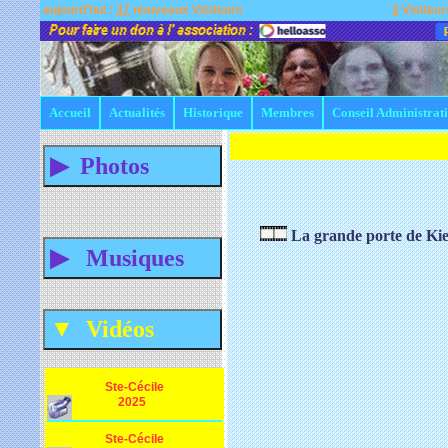
aujourd'hui :
37
nouveaux Visiteurs
3
Visiteur
Accueil
Actualités
Historique
Membres
Conseil Administrat
La grande porte de Ki
Ste-Cécile
2025
Ste-Cécile