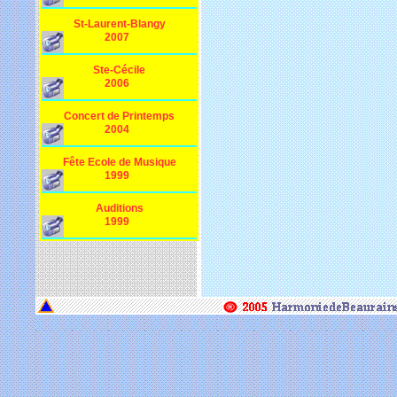
St-Laurent-Blangy
2007
Ste-Cécile
2006
Concert de Printemps
2004
Fête Ecole de Musique
1999
Auditions
1999