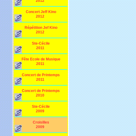
2012
Concert Jeff Kino
2012
Répétition Jef Kino
2012
Ste-Cécile
2011
Fête Ecole de Musique
2011
Concert de Printemps
2011
Concert de Printemps
2010
Ste-Cécile
2009
Croisilles
2009